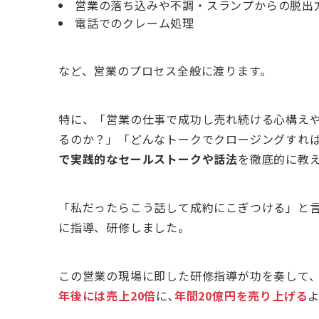
営業の落ち込みや不調・スランプからの脱出
電話でのクレーム処理
など、営業のプロセス全般に渡ります。
特に、「営業の仕事で成功し売れ続ける心構え
るのか？」「どんなトークでクロージングすれ
で実践的なセールストークや話法
を徹底的に教
「私だったらこう話して成約にこぎつける」と
に指導、研修しました。
この営業の現場に即した研修指導が功を奏して
年後には売上20倍
に､
年間20億円を売り上げる