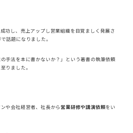
に成功し、売上アップし営業組織を目覚ましく発展さ
界で話題になりました。
業の手法を本に書かないか？」という著書の執筆依頼
に至りました。
マンや会社経営者、社長から
営業研修や講演依頼
をい