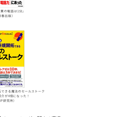
業の電話は1分」
青春出版）
拓できる魔法のセールストーク
紹介が4倍になった！
HP研究所）