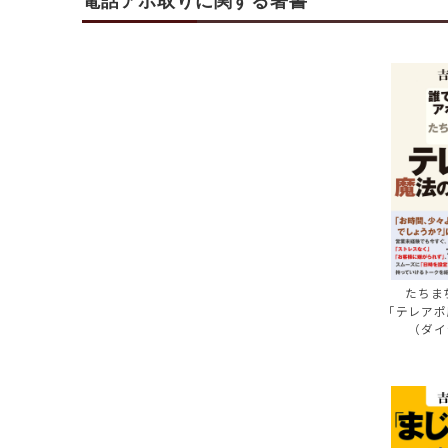
電話アポ取りに関する著書
たちま
「テレアポ
（ダイ