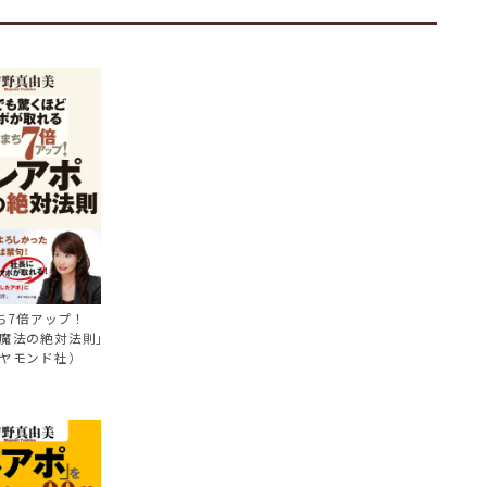
ち7倍アップ！
魔法の絶対法則」
ヤモンド社）