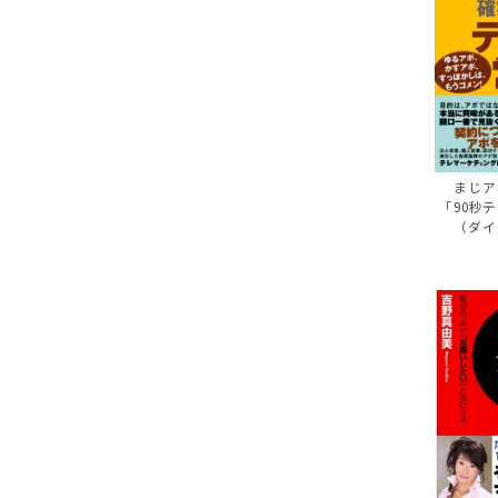
まじア
「90秒
（ダイ