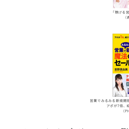
「稼げる営
（
営業でみるみる新規開
アポが7倍、
（P